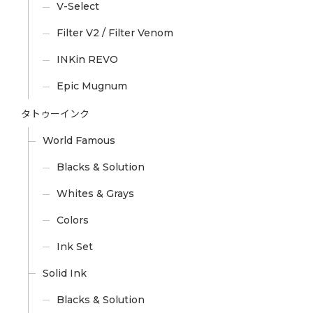
V-Select
Filter V2 / Filter Venom
INKin REVO
Epic Mugnum
タトゥーインク
World Famous
Blacks & Solution
Whites & Grays
Colors
Ink Set
Solid Ink
Blacks & Solution