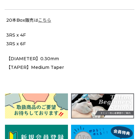
20本Box販売は
こちら
3RS x 4F
3RS x 6F
【DIAMETER】0.30mm
【TAPER】Medium Taper