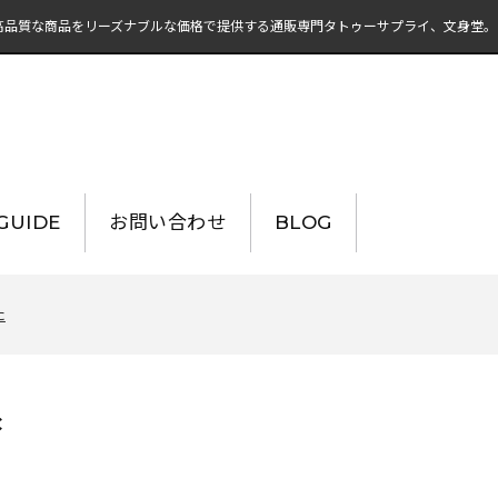
高品質な商品をリーズナブルな価格で提供する通販専門タトゥーサプライ、文身堂。
UIDE
お問い合わせ
BLOG
た
c